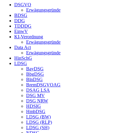
DSGVO
Erwägungsgründe
BDSG
DDG
TDDDG
EinwV
KI-Verordnung
Erwägungsgründe
Data Act
Erwägungsgründe
HinSchG
LDSG
BayDSG
BbgDSG
BlnDSG
BremDSGVOAG
DSAG LSA
DSG MV
DSG NRW
HDSIG
HmbDSG
LDSG (BW)
LDSG (RLP)
LDSG (SH)
NDSG