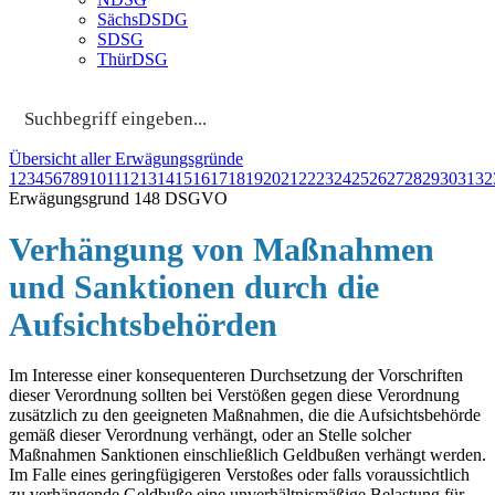
SächsDSDG
SDSG
ThürDSG
Übersicht aller Erwägungsgründe
1
2
3
4
5
6
7
8
9
10
11
12
13
14
15
16
17
18
19
20
21
22
23
24
25
26
27
28
29
30
31
32
Erwägungsgrund 148 DSGVO
Verhängung von Maßnahmen
und Sanktionen durch die
Aufsichtsbehörden
Im Interesse einer konsequenteren Durchsetzung der Vorschriften
dieser Verordnung sollten bei Verstößen gegen diese Verordnung
zusätzlich zu den geeigneten Maßnahmen, die die Aufsichtsbehörde
gemäß dieser Verordnung verhängt, oder an Stelle solcher
Maßnahmen Sanktionen einschließlich Geldbußen verhängt werden.
Im Falle eines geringfügigeren Verstoßes oder falls voraussichtlich
zu verhängende Geldbuße eine unverhältnismäßige Belastung für