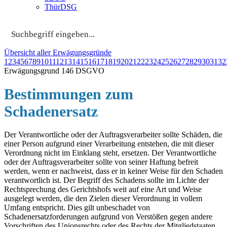
ThürDSG
Übersicht aller Erwägungsgründe
1
2
3
4
5
6
7
8
9
10
11
12
13
14
15
16
17
18
19
20
21
22
23
24
25
26
27
28
29
30
31
32
Erwägungsgrund 146 DSGVO
Bestimmungen zum
Schadenersatz
Der Verantwortliche oder der Auftragsverarbeiter sollte Schäden, die
einer Person aufgrund einer Verarbeitung entstehen, die mit dieser
Verordnung nicht im Einklang steht, ersetzen. Der Verantwortliche
oder der Auftragsverarbeiter sollte von seiner Haftung befreit
werden, wenn er nachweist, dass er in keiner Weise für den Schaden
verantwortlich ist. Der Begriff des Schadens sollte im Lichte der
Rechtsprechung des Gerichtshofs weit auf eine Art und Weise
ausgelegt werden, die den Zielen dieser Verordnung in vollem
Umfang entspricht. Dies gilt unbeschadet von
Schadenersatzforderungen aufgrund von Verstößen gegen andere
Vorschriften des Unionsrechts oder des Rechts der Mitgliedstaaten.