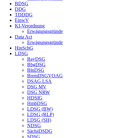
BDSG
DDG
TDDDG
EinwV
KI-Verordnung
Erwägungsgründe
Data Act
Erwägungsgründe
HinSchG
LDSG
BayDSG
BbgDSG
BlnDSG
BremDSGVOAG
DSAG LSA
DSG MV
DSG NRW
HDSIG
HmbDSG
LDSG (BW)
LDSG (RLP)
LDSG (SH)
NDSG
SächsDSDG
SDSG