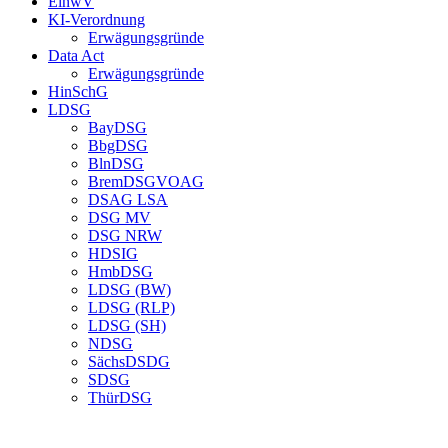
EinwV
KI-Verordnung
Erwägungsgründe
Data Act
Erwägungsgründe
HinSchG
LDSG
BayDSG
BbgDSG
BlnDSG
BremDSGVOAG
DSAG LSA
DSG MV
DSG NRW
HDSIG
HmbDSG
LDSG (BW)
LDSG (RLP)
LDSG (SH)
NDSG
SächsDSDG
SDSG
ThürDSG