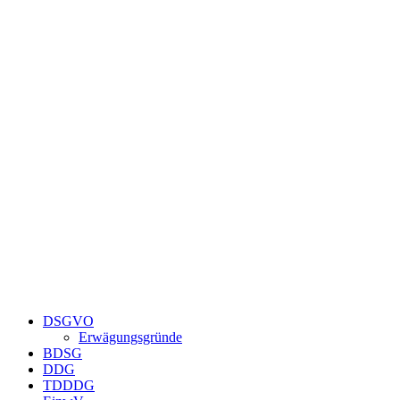
Zum
Inhalt
springen
DSGVO
Erwägungsgründe
BDSG
DDG
TDDDG