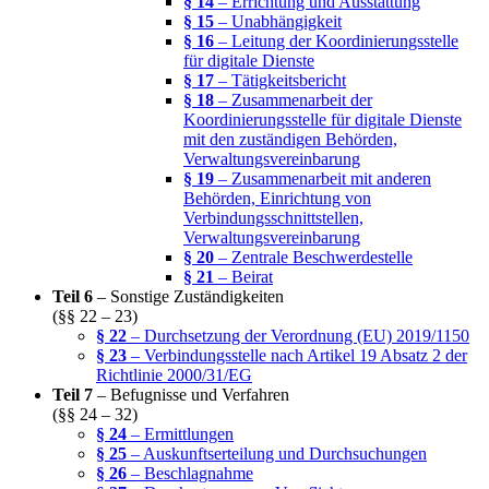
§ 14
– Errichtung und Ausstattung
§ 15
– Unabhängigkeit
§ 16
– Leitung der Koordinierungsstelle
für digitale Dienste
§ 17
– Tätigkeitsbericht
§ 18
– Zusammenarbeit der
Koordinierungsstelle für digitale Dienste
mit den zuständigen Behörden,
Verwaltungsvereinbarung
§ 19
– Zusammenarbeit mit anderen
Behörden, Einrichtung von
Verbindungsschnittstellen,
Verwaltungsvereinbarung
§ 20
– Zentrale Beschwerdestelle
§ 21
– Beirat
Teil 6
– Sonstige Zuständigkeiten
(§§ 22 – 23)
§ 22
– Durchsetzung der Verordnung (EU) 2019/1150
§ 23
– Verbindungsstelle nach Artikel 19 Absatz 2 der
Richtlinie 2000/31/EG
Teil 7
– Befugnisse und Verfahren
(§§ 24 – 32)
§ 24
– Ermittlungen
§ 25
– Auskunftserteilung und Durchsuchungen
§ 26
– Beschlagnahme