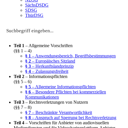
SächsDSDG
SDSG
ThürDSG
Teil 1
– Allgemeine Vorschriften
(§§ 1 – 4)
§ 1
– Anwendungsbereich, Begriffsbestimmungen
§ 2
– Europäisches Sitzland
§ 3
– Herkunftslandprinzip
§ 4
– Zulassungsfreiheit
Teil 2
– Informationspflichten
(§§ 5 – 6)
§ 5
– Allgemeine Informationspflichten
§ 6
– Besondere Pflichten bei kommerziellen
Kommunikationen
Teil 3
– Rechtsverletzungen von Nutzern
(§§ 7 – 8)
§ 7
– Beschränkte Verantwortlichkeit
§ 8
– Anspruch auf Sperrung bei Rechtsverletzung
Teil 4
– Vorschriften für Anbieter von audiovisuellen
Mediendiensten und für Videosharingplattform-Anbieter