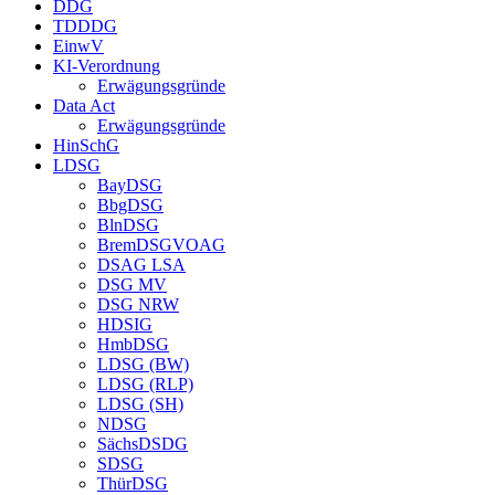
DDG
TDDDG
EinwV
KI-Verordnung
Erwägungsgründe
Data Act
Erwägungsgründe
HinSchG
LDSG
BayDSG
BbgDSG
BlnDSG
BremDSGVOAG
DSAG LSA
DSG MV
DSG NRW
HDSIG
HmbDSG
LDSG (BW)
LDSG (RLP)
LDSG (SH)
NDSG
SächsDSDG
SDSG
ThürDSG