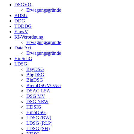
DSGVO
Erwägungsgründe
BDSG
DDG
TDDDG
EinwV
KI-Verordnung
Erwägungsgründe
Data Act
Erwägungsgründe
HinSchG
LDSG
BayDSG
BbgDSG
BlnDSG
BremDSGVOAG
DSAG LSA
DSG MV
DSG NRW
HDSIG
HmbDSG
LDSG (BW)
LDSG (RLP)
LDSG (SH)
NDSG