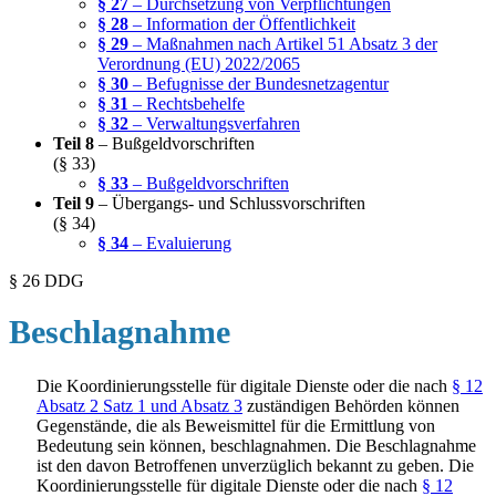
§ 27
– Durchsetzung von Verpflichtungen
§ 28
– Information der Öffentlichkeit
§ 29
– Maßnahmen nach Artikel 51 Absatz 3 der
Verordnung (EU) 2022/2065
§ 30
– Befugnisse der Bundesnetzagentur
§ 31
– Rechtsbehelfe
§ 32
– Verwaltungsverfahren
Teil 8
– Bußgeldvorschriften
(§ 33)
§ 33
– Bußgeldvorschriften
Teil 9
– Übergangs- und Schlussvorschriften
(§ 34)
§ 34
– Evaluierung
§ 26 DDG
Beschlagnahme
Die Koordinierungsstelle für digitale Dienste oder die nach
§ 12
Absatz 2 Satz 1 und Absatz 3
zuständigen Behörden können
Gegenstände, die als Beweismittel für die Ermittlung von
Bedeutung sein können, beschlagnahmen. Die Beschlagnahme
ist den davon Betroffenen unverzüglich bekannt zu geben. Die
Koordinierungsstelle für digitale Dienste oder die nach
§ 12