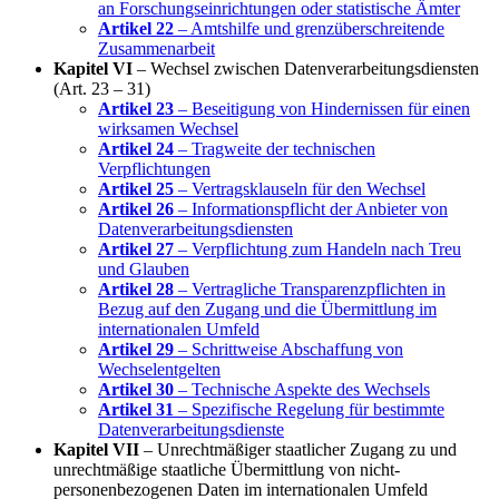
an Forschungseinrichtungen oder statistische Ämter
Artikel 22
– Amtshilfe und grenzüberschreitende
Zusammenarbeit
Kapitel VI
– Wechsel zwischen Datenverarbeitungsdiensten
(Art. 23 – 31)
Artikel 23
– Beseitigung von Hindernissen für einen
wirksamen Wechsel
Artikel 24
– Tragweite der technischen
Verpflichtungen
Artikel 25
– Vertragsklauseln für den Wechsel
Artikel 26
– Informationspflicht der Anbieter von
Datenverarbeitungsdiensten
Artikel 27
– Verpflichtung zum Handeln nach Treu
und Glauben
Artikel 28
– Vertragliche Transparenzpflichten in
Bezug auf den Zugang und die Übermittlung im
internationalen Umfeld
Artikel 29
– Schrittweise Abschaffung von
Wechselentgelten
Artikel 30
– Technische Aspekte des Wechsels
Artikel 31
– Spezifische Regelung für bestimmte
Datenverarbeitungsdienste
Kapitel VII
– Unrechtmäßiger staatlicher Zugang zu und
unrechtmäßige staatliche Übermittlung von nicht-
personenbezogenen Daten im internationalen Umfeld