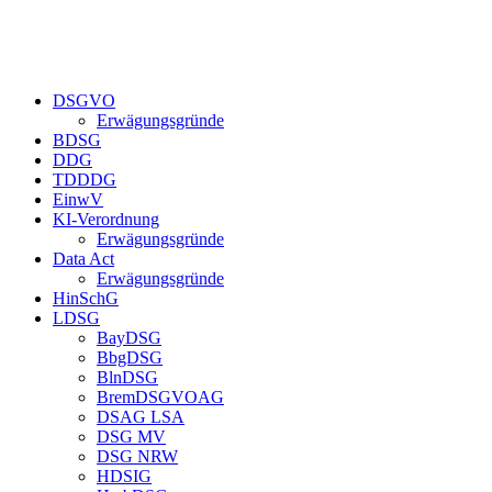
DSGVO
Erwägungsgründe
BDSG
DDG
TDDDG
EinwV
KI-Verordnung
Erwägungsgründe
Data Act
Erwägungsgründe
HinSchG
LDSG
BayDSG
BbgDSG
BlnDSG
BremDSGVOAG
DSAG LSA
DSG MV
DSG NRW
HDSIG