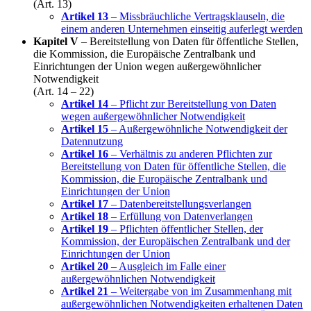
(Art. 13)
Artikel 13
– Missbräuchliche Vertragsklauseln, die
einem anderen Unternehmen einseitig auferlegt werden
Kapitel V
– Bereitstellung von Daten für öffentliche Stellen,
die Kommission, die Europäische Zentralbank und
Einrichtungen der Union wegen außergewöhnlicher
Notwendigkeit
(Art. 14 – 22)
Artikel 14
– Pflicht zur Bereitstellung von Daten
wegen außergewöhnlicher Notwendigkeit
Artikel 15
– Außergewöhnliche Notwendigkeit der
Datennutzung
Artikel 16
– Verhältnis zu anderen Pflichten zur
Bereitstellung von Daten für öffentliche Stellen, die
Kommission, die Europäische Zentralbank und
Einrichtungen der Union
Artikel 17
– Datenbereitstellungsverlangen
Artikel 18
– Erfüllung von Datenverlangen
Artikel 19
– Pflichten öffentlicher Stellen, der
Kommission, der Europäischen Zentralbank und der
Einrichtungen der Union
Artikel 20
– Ausgleich im Falle einer
außergewöhnlichen Notwendigkeit
Artikel 21
– Weitergabe von im Zusammenhang mit
außergewöhnlichen Notwendigkeiten erhaltenen Daten