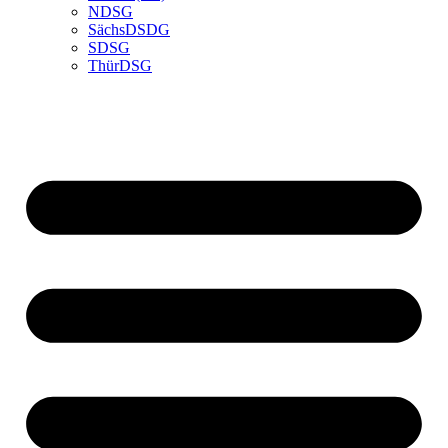
NDSG
SächsDSDG
SDSG
ThürDSG