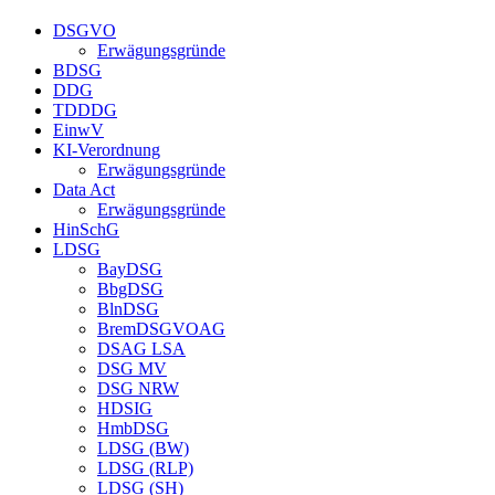
DSGVO
Erwägungsgründe
BDSG
DDG
TDDDG
EinwV
KI-Verordnung
Erwägungsgründe
Data Act
Erwägungsgründe
HinSchG
LDSG
BayDSG
BbgDSG
BlnDSG
BremDSGVOAG
DSAG LSA
DSG MV
DSG NRW
HDSIG
HmbDSG
LDSG (BW)
LDSG (RLP)
LDSG (SH)