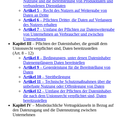
Nutzung und die Bereitstellung von Produktdaten und
verbundenen Dienstdaten
Artikel 5
– Recht des Nutzers auf Weitergabe von
Daten an Dritte
Artikel 6
– Pflichten Dritter, die Daten auf Verlangen
des Nutzers erhalten
Artikel 7
– Umfang der Pflichten zur Datenweitergabe
von Unternehmen an Verbraucher und zwischen
Unternehmen
Kapitel III
– Pflichten der Dateninhaber, die gemäß dem
Unionsrecht verpflichtet sind, Daten bereitzustellen
(Art. 8 – 12)
Artikel 8
– Bedingungen, unter denen Dateninhaber
Datenempfängern Daten bereitstellen
Artikel 9
– Gegenleistung für die Bereitstellung von
Daten
Artikel 10
– Streitbeilegung
Artikel 11
– Technische Schutzmaßnahmen über die
unbefugte Nutzung oder Offenlegung von Daten
Artikel 12
– Umfang der Pflichten der Dateninhaber,
die nach dem Unionsrecht verpflichtet sind, Daten
bereitzustellen
Kapitel IV
– Missbräuchliche Vertragsklauseln in Bezug auf
den Datenzugang und die Datennutzung zwischen
Unternehmen