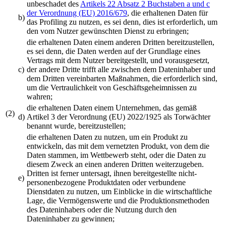
unbeschadet des
Artikels 22 Absatz 2 Buchstaben a und c
der Verordnung (EU) 2016/679
, die erhaltenen Daten für
b)
das Profiling zu nutzen, es sei denn, dies ist erforderlich, um
den vom Nutzer gewünschten Dienst zu erbringen;
die erhaltenen Daten einem anderen Dritten bereitzustellen,
es sei denn, die Daten werden auf der Grundlage eines
Vertrags mit dem Nutzer bereitgestellt, und vorausgesetzt,
c)
der andere Dritte trifft alle zwischen dem Dateninhaber und
dem Dritten vereinbarten Maßnahmen, die erforderlich sind,
um die Vertraulichkeit von Geschäftsgeheimnissen zu
wahren;
die erhaltenen Daten einem Unternehmen, das gemäß
(2)
d)
Artikel 3 der Verordnung (EU) 2022/1925 als Torwächter
benannt wurde, bereitzustellen;
die erhaltenen Daten zu nutzen, um ein Produkt zu
entwickeln, das mit dem vernetzten Produkt, von dem die
Daten stammen, im Wettbewerb steht, oder die Daten zu
diesem Zweck an einen anderen Dritten weiterzugeben.
Dritten ist ferner untersagt, ihnen bereitgestellte nicht-
e)
personenbezogene Produktdaten oder verbundene
Dienstdaten zu nutzen, um Einblicke in die wirtschaftliche
Lage, die Vermögenswerte und die Produktionsmethoden
des Dateninhabers oder die Nutzung durch den
Dateninhaber zu gewinnen;