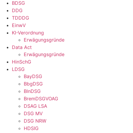
BDSG
DDG
TDDDG
EinwV
KI-Verordnung
Erwägungsgründe
Data Act
Erwägungsgründe
HinSchG
LDSG
BayDSG
BbgDSG
BlnDSG
BremDSGVOAG
DSAG LSA
DSG MV
DSG NRW
HDSIG