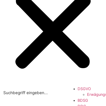
DSGVO
Erwägung
BDSG