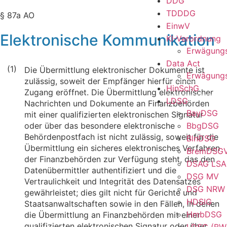
DDG
TDDDG
§ 87a AO
EinwV
Elektronische Kommunikation
KI-Verordnung
Erwägung
Data Act
(1)
Die Übermittlung elektronischer Dokumente ist
Erwägung
zulässig, soweit der Empfänger hierfür einen
HinSchG
Zugang eröffnet. Die Übermittlung elektronischer
LDSG
Nachrichten und Dokumente an Finanzbehörden
BayDSG
mit einer qualifizierten elektronischen Signatur
oder über das besondere elektronische
BbgDSG
Behördenpostfach ist nicht zulässig, soweit für die
BlnDSG
Übermittlung ein sicheres elektronisches Verfahren
BremDSG
der Finanzbehörden zur Verfügung steht, das den
DSAG LSA
Datenübermittler authentifiziert und die
DSG MV
Vertraulichkeit und Integrität des Datensatzes
DSG NRW
gewährleistet; dies gilt nicht für Gerichte und
HDSIG
Staatsanwaltschaften sowie in den Fällen, in denen
HmbDSG
die Übermittlung an Finanzbehörden mit einer
qualifizierten elektronischen Signatur oder über
LDSG (BW