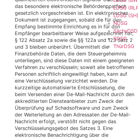
das besondere elektronische Behördenpostfach
LDSG (RL
gesetzlich vorgeschrieben ist. Ein elektronisches
LDSG (SH
Dokument ist zugegangen, sobald die für den
NDSG
Empfang bestimmte Einrichtung es in für den
SächsDS
Empfänger bearbeitbarer Weise aufgezeichnet hat;
SDSG
§ 122 Absatz 2a sowie die §§ 122a und 123 Satz 2
ThürDSG
und 3 bleiben unberührt. Übermittelt die
Finanzbehörde Daten, die dem Steuergeheimnis
unterliegen, sind diese Daten mit einem geeigneten
Verfahren zu verschlüsseln; soweit alle betroffenen
Personen schriftlich eingewilligt haben, kann auf
eine Verschlüsselung verzichtet werden. Die
kurzzeitige automatisierte Entschlüsselung, die
beim Versenden einer De-Mail-Nachricht durch den
akkreditierten Diensteanbieter zum Zweck der
Überprüfung auf Schadsoftware und zum Zweck
der Weiterleitung an den Adressaten der De-Mail-
Nachricht erfolgt, verstößt nicht gegen das
Verschlüsselungsgebot des Satzes 3. Eine
elektronische Benachrichtigung über die