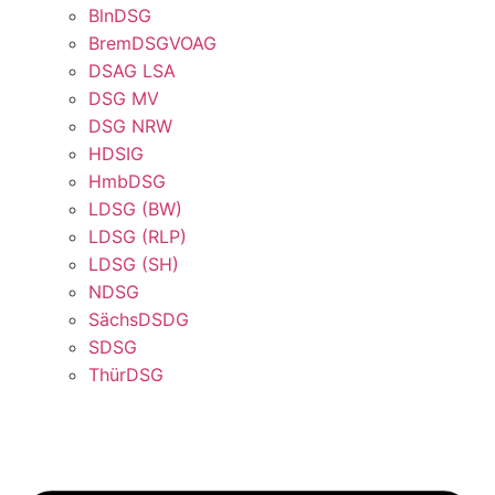
BlnDSG
BremDSGVOAG
DSAG LSA
DSG MV
DSG NRW
HDSIG
HmbDSG
LDSG (BW)
LDSG (RLP)
LDSG (SH)
NDSG
SächsDSDG
SDSG
ThürDSG