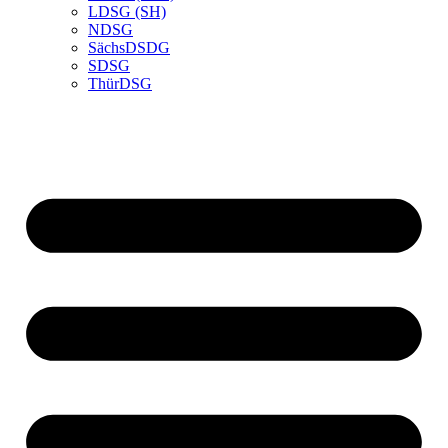
LDSG (SH)
NDSG
SächsDSDG
SDSG
ThürDSG