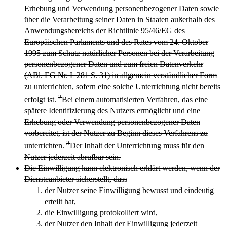
Erhebung und Verwendung personenbezogener Daten sowie
über die Verarbeitung seiner Daten in Staaten außerhalb des
Anwendungsbereichs der Richtlinie 95/46/EG des
Europäischen Parlaments und des Rates vom 24. Oktober
1995 zum Schutz natürlicher Personen bei der Verarbeitung
personenbezogener Daten und zum freien Datenverkehr
(ABl. EG Nr. L 281 S. 31) in allgemein verständlicher Form
zu unterrichten, sofern eine solche Unterrichtung nicht bereits
2
erfolgt ist.
Bei einem automatisierten Verfahren, das eine
spätere Identifizierung des Nutzers ermöglicht und eine
Erhebung oder Verwendung personenbezogener Daten
vorbereitet, ist der Nutzer zu Beginn dieses Verfahrens zu
3
unterrichten.
Der Inhalt der Unterrichtung muss für den
Nutzer jederzeit abrufbar sein.
Die Einwilligung kann elektronisch erklärt werden, wenn der
Diensteanbieter sicherstellt, dass
der Nutzer seine Einwilligung bewusst und eindeutig
erteilt hat,
die Einwilligung protokolliert wird,
der Nutzer den Inhalt der Einwilligung jederzeit