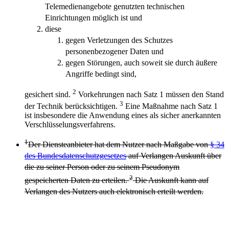
Telemedienangebote genutzten technischen
Einrichtungen möglich ist und
diese
gegen Verletzungen des Schutzes
personenbezogener Daten und
gegen Störungen, auch soweit sie durch äußere
Angriffe bedingt sind,
2
gesichert sind.
Vorkehrungen nach Satz 1 müssen den Stand
3
der Technik berücksichtigen.
Eine Maßnahme nach Satz 1
ist insbesondere die Anwendung eines als sicher anerkannten
Verschlüsselungsverfahrens.
1
Der Diensteanbieter hat dem Nutzer nach Maßgabe von
§ 34
des Bundesdatenschutzgesetzes
auf Verlangen Auskunft über
die zu seiner Person oder zu seinem Pseudonym
2
gespeicherten Daten zu erteilen.
Die Auskunft kann auf
Verlangen des Nutzers auch elektronisch erteilt werden.