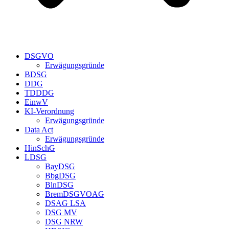
DSGVO
Erwägungsgründe
BDSG
DDG
TDDDG
EinwV
KI-Verordnung
Erwägungsgründe
Data Act
Erwägungsgründe
HinSchG
LDSG
BayDSG
BbgDSG
BlnDSG
BremDSGVOAG
DSAG LSA
DSG MV
DSG NRW