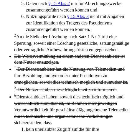
Daten nach
§ 15 Abs. 2
nur für Abrechungszwecke
zusammengeführt werden können und
Nutzungsprofile nach
§ 15 Abs. 3
nicht mit Angaben
zur Identifikation des Trägers des Pseudonyms
zusammengeführt werden können.
2
An die Stelle der Löschung nach Satz 1 Nr. 2 tritt eine
Sperrung, soweit einer Löschung gesetzliche, satzungsmäßige
oder vertragliche Aufbewahrungsfristen entgegenstehen.
Die Weitervermittlung zu einem anderen Diensteanbieter ist
dem Nutzer anzuzeigen.
1
Der Diensteanbieter hat die Nutzung von Telemedien und
ihre Bezahlung anonym oder unter Pseudonym zu
ermöglichen, soweit dies technisch möglich und zumutbar ist.
2
Der Nutzer ist über diese Möglichkeit zu informieren.
1
Diensteanbieter haben, soweit dies technisch möglich und
wirtschaftlich zumutbar ist, im Rahmen ihrer jeweiligen
Verantwortlichkeit für geschäftsmäßig angebotene Telemedien
durch technische und organisatorische Vorkehrungen
sicherzustellen, dass
kein unerlaubter Zugriff auf die für ihre