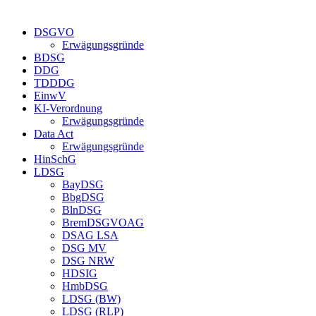
DSGVO
Erwägungsgründe
BDSG
DDG
TDDDG
EinwV
KI-Verordnung
Erwägungsgründe
Data Act
Erwägungsgründe
HinSchG
LDSG
BayDSG
BbgDSG
BlnDSG
BremDSGVOAG
DSAG LSA
DSG MV
DSG NRW
HDSIG
HmbDSG
LDSG (BW)
LDSG (RLP)