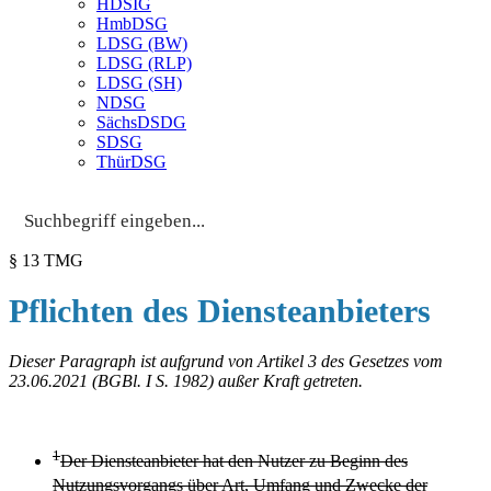
HDSIG
HmbDSG
LDSG (BW)
LDSG (RLP)
LDSG (SH)
NDSG
SächsDSDG
SDSG
ThürDSG
§ 13 TMG
Pflichten des Diensteanbieters
Dieser Paragraph ist aufgrund von Artikel 3 des Gesetzes vom
23.06.2021 (BGBl. I S. 1982) außer Kraft getreten.
1
Der Diensteanbieter hat den Nutzer zu Beginn des
Nutzungsvorgangs über Art, Umfang und Zwecke der