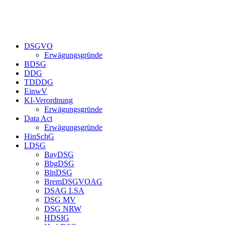
DSGVO
Erwägungsgründe
BDSG
DDG
TDDDG
EinwV
KI-Verordnung
Erwägungsgründe
Data Act
Erwägungsgründe
HinSchG
LDSG
BayDSG
BbgDSG
BlnDSG
BremDSGVOAG
DSAG LSA
DSG MV
DSG NRW
HDSIG