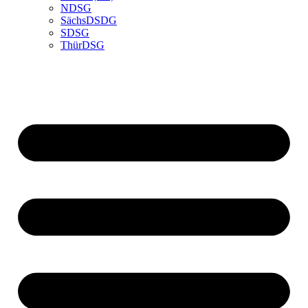
NDSG
SächsDSDG
SDSG
ThürDSG