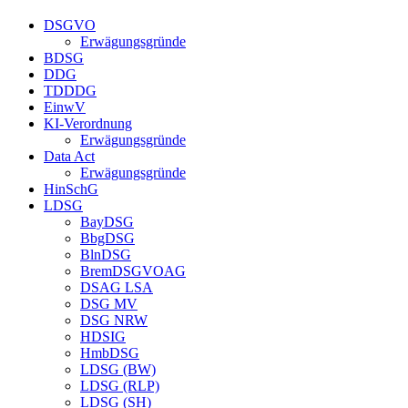
DSGVO
Erwägungsgründe
BDSG
DDG
TDDDG
EinwV
KI-Verordnung
Erwägungsgründe
Data Act
Erwägungsgründe
HinSchG
LDSG
BayDSG
BbgDSG
BlnDSG
BremDSGVOAG
DSAG LSA
DSG MV
DSG NRW
HDSIG
HmbDSG
LDSG (BW)
LDSG (RLP)
LDSG (SH)