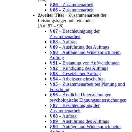
§ 86
– Zusammenarbeit
§ 86
– Zusammenarbeit
Zweiter Titel
– Zusammenarbeit der
Leistungsträger untereinander
(Art. 87 – 96)
§ 87
– Beschleunigung der
Zusammenarbeit
§ 88
– Auftrag
§ 89
– Ausführung des Auftrags
§ 90
– Anträge und Widerspruch beim
Auftrag
§ 91
– Erstattung von Aufwendungen
§ 92
– Kündigung des Auftrags
§ 93
– Gesetzlicher Auftrag
§ 94
– Arbeitsgemeinschaften
§ 95
– Zusammenarbeit bei Planung und
Forschung
§ 96
– Ärztliche Untersuchungen,
psychologische Eignungsuntersuchungen
§ 87
– Beschleunigung der
Zusammenarbeit
§ 88
– Auftrag
§ 89
– Ausführung des Auftrags
§ 90
– Anträge und Widerspruch beim
Auftrag