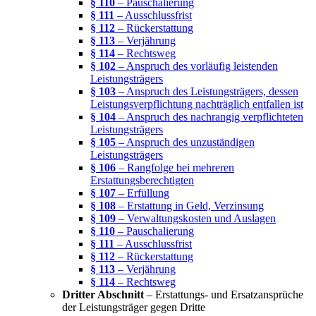
§ 110
– Pauschalierung
§ 111
– Ausschlussfrist
§ 112
– Rückerstattung
§ 113
– Verjährung
§ 114
– Rechtsweg
§ 102
– Anspruch des vorläufig leistenden
Leistungsträgers
§ 103
– Anspruch des Leistungsträgers, dessen
Leistungsverpflichtung nachträglich entfallen ist
§ 104
– Anspruch des nachrangig verpflichteten
Leistungsträgers
§ 105
– Anspruch des unzuständigen
Leistungsträgers
§ 106
– Rangfolge bei mehreren
Erstattungsberechtigten
§ 107
– Erfüllung
§ 108
– Erstattung in Geld, Verzinsung
§ 109
– Verwaltungskosten und Auslagen
§ 110
– Pauschalierung
§ 111
– Ausschlussfrist
§ 112
– Rückerstattung
§ 113
– Verjährung
§ 114
– Rechtsweg
Dritter Abschnitt
– Erstattungs- und Ersatzansprüche
der Leistungsträger gegen Dritte