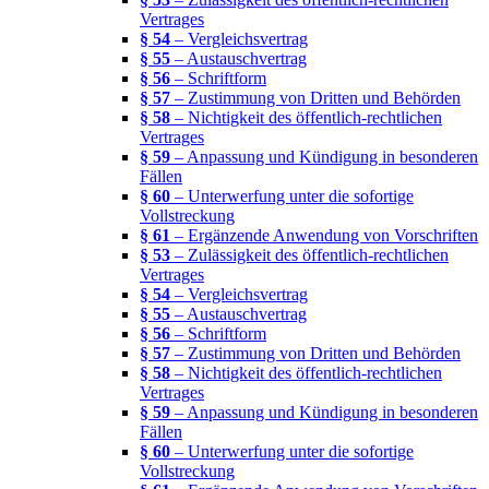
Vertrages
§ 54
– Vergleichsvertrag
§ 55
– Austauschvertrag
§ 56
– Schriftform
§ 57
– Zustimmung von Dritten und Behörden
§ 58
– Nichtigkeit des öffentlich-rechtlichen
Vertrages
§ 59
– Anpassung und Kündigung in besonderen
Fällen
§ 60
– Unterwerfung unter die sofortige
Vollstreckung
§ 61
– Ergänzende Anwendung von Vorschriften
§ 53
– Zulässigkeit des öffentlich-rechtlichen
Vertrages
§ 54
– Vergleichsvertrag
§ 55
– Austauschvertrag
§ 56
– Schriftform
§ 57
– Zustimmung von Dritten und Behörden
§ 58
– Nichtigkeit des öffentlich-rechtlichen
Vertrages
§ 59
– Anpassung und Kündigung in besonderen
Fällen
§ 60
– Unterwerfung unter die sofortige
Vollstreckung