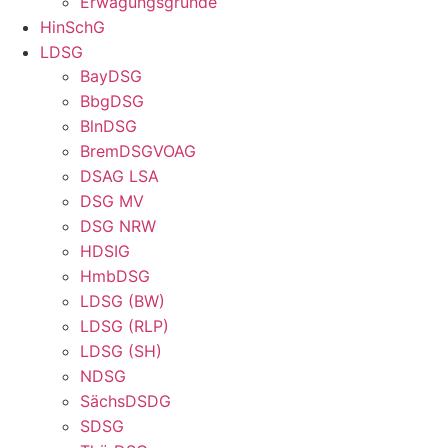
Erwägungsgründe
HinSchG
LDSG
BayDSG
BbgDSG
BlnDSG
BremDSGVOAG
DSAG LSA
DSG MV
DSG NRW
HDSIG
HmbDSG
LDSG (BW)
LDSG (RLP)
LDSG (SH)
NDSG
SächsDSDG
SDSG