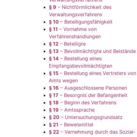
§ 9
– Nichtförmlichkeit des
Verwaltungsverfahrens
§ 10
– Beteiligungsfähigkeit
§ 11
– Vornahme von
Verfahrenshandlungen
§ 12
– Beteiligte
§ 13
– Bevollmächtigte und Beistände
§ 14
– Bestellung eines
Empfangsbevollmächtigten
§ 15
– Bestellung eines Vertreters von
Amts wegen
§ 16
– Ausgeschlossene Personen
§ 17
– Besorgnis der Befangenheit
§ 18
– Beginn des Verfahrens
§ 19
– Amtssprache
§ 20
– Untersuchungsgrundsatz
§ 21
– Beweismittel
§ 22
– Vernehmung durch das Sozial-