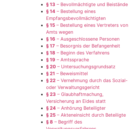
§ 13
– Bevollmächtigte und Beistände
§ 14
– Bestellung eines
Empfangsbevollmächtigten
§ 15
– Bestellung eines Vertreters von
Amts wegen
§ 16
– Ausgeschlossene Personen
§ 17
– Besorgnis der Befangenheit
§ 18
– Beginn des Verfahrens
§ 19
– Amtssprache
§ 20
– Untersuchungsgrundsatz
§ 21
– Beweismittel
§ 22
– Vernehmung durch das Sozial-
oder Verwaltungsgericht
§ 23
– Glaubhaftmachung,
Versicherung an Eides statt
§ 24
– Anhörung Beteiligter
§ 25
– Akteneinsicht durch Beteiligte
§ 8
– Begriff des
Verwaltungsverfahrens