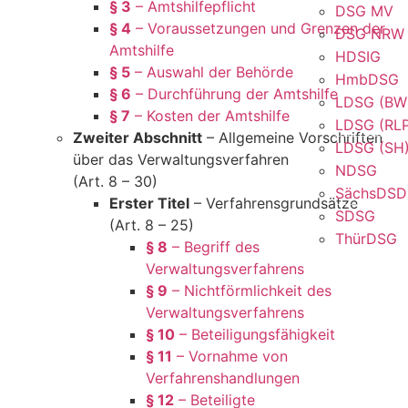
§ 3
– Amtshilfepflicht
DSG MV
§ 4
– Voraussetzungen und Grenzen der
DSG NRW
Amtshilfe
HDSIG
§ 5
– Auswahl der Behörde
HmbDSG
§ 6
– Durchführung der Amtshilfe
LDSG (BW
§ 7
– Kosten der Amtshilfe
LDSG (RL
Zweiter Abschnitt
– Allgemeine Vorschriften
LDSG (SH
über das Verwaltungsverfahren
NDSG
(Art. 8 – 30)
SächsDS
Erster Titel
– Verfahrensgrundsätze
SDSG
(Art. 8 – 25)
ThürDSG
§ 8
– Begriff des
Verwaltungsverfahrens
§ 9
– Nichtförmlichkeit des
Verwaltungsverfahrens
§ 10
– Beteiligungsfähigkeit
§ 11
– Vornahme von
Verfahrenshandlungen
§ 12
– Beteiligte