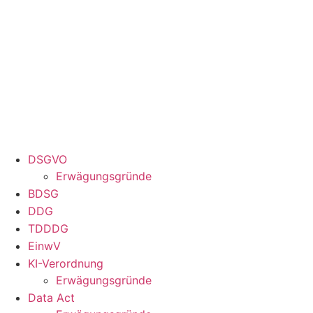
Zum
Inhalt
springen
DSGVO
Erwägungsgründe
BDSG
DDG
TDDDG
EinwV
KI-Verordnung
Erwägungsgründe
Data Act