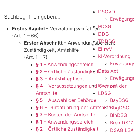
DSGVO
Erwägung
BDSG
Erstes Kapitel
– Verwaltungsverfahren
DDG
(Art. 1 – 66)
TDDDG
Erster Abschnitt
– Anwendungsbereich,
EinwV
Zuständigkeit, Amtshilfe
KI-Verordnung
(Art. 1 – 7)
Erwägung
§ 1
– Anwendungsbereich
Data Act
§ 2
– Örtliche Zuständigkeit
Erwägung
§ 3
– Amtshilfepflicht
HinSchG
§ 4
– Voraussetzungen und Grenzen der
Amtshilfe
LDSG
§ 5
– Auswahl der Behörde
BayDSG
§ 6
– Durchführung der Amtshilfe
BbgDSG
§ 7
– Kosten der Amtshilfe
BlnDSG
§ 1
– Anwendungsbereich
BremDSG
§ 2
– Örtliche Zuständigkeit
DSAG LSA