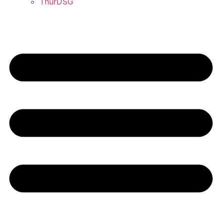
ThürDSG